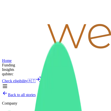
Home
Funding
Insights
qubitec
Check eligibility
🇦🇹
Sign in
Back to all stories
Company