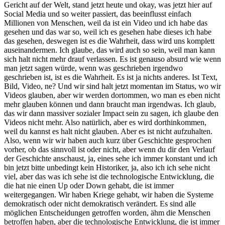
ehabt, wir haben die Systeme demokratisch oder nicht demokratisch verändert. Es sind alle möglichen Entscheidungen getroffen worden, ähm die Menschen betroffen haben, aber die technologische Entwicklung, die ist immer vorangegangen. Deswegen bin ich zu 100% der Chor, das wird zu 100% kommen. Wie wir uns dann drauf einstellen und was das mit uns macht, das ist glaube ich die spannende Geschichte und kleine Story aus dem N letztes Wochenende mein Cousin ca. 65 jetzt in der Pension. Ähm Familie aus Tirol, ich er schaut zu, deswegen schöne Grüße. Ähm und da ging's um die Diskussion ähm Leistung und Schüler. Er war lange Lehrer, ja ähm und ob ob das jetzt eine Leistung ist oder keine Leistung ist. Und ich glaube das Thema mit Leistung und Wert in Kombination mit KI wird uns auch ziemlich zersetzen, weil wenn der Roboter kommt, der KI gesteuert ist und das Feld bestellt und die Kartoffeln erntet und und auf den Masten rauf klettert und äh die die Handymasten repariert, was Schwerstarbeit ist, was gefährlich ist für Menschen, für ein Roboter, wenn er runterfallt, ja, dann ist er runtergefallen. Ähm und die Grenzkosten gehen meiner Meinung noch gegen null. Ähm und dann wird die Frage sein, wie bemäße ich den Wert von der Zeit, den die Menschen arbeiten? Und das war für ihn einfach überhaupt nicht vorstellbar. Und ich glaube, es ist für sehr, sehr viele Menschen da draußen überhaupt nicht vorstellbar, dass wir gerade auf dem Weg sind und ich weiß gar nicht, wie lang wie lange wird's dauern, bis man dahinkommen. Ob es jetzt z F oder 10 Jahre sind. In the Grand Scheme of History ist es eh völlig egal. Das ist einmal so. Ja. Ähm, wir werden dahinkommen, dass äh die Kosten von bestimmten Produkten, Artikeln über Automation und über KI einfach gegen null gehen werden. Ja, und dann ist die Frage, was macht man den ganzen Tag? Ja, das ist eine gute Frage und ich hoffe ich hoffe, das stellen diese Frage stellen sich auch die Leute, die das äh dann zu Mitentscheiden haben, äh vielleicht in höheren Positionen. Es es wird so kommen, meiner Meinung nach auch. Ich sehe das genauso. Ähm, die Arbeitsplätze werden nicht mehr da sein für alle aus welchen Gründen auch immer, meistens wahrscheinlich wirtschaftliche Gründe. Es macht halt keinen Sinn mehr für diesen Job einen Menschen einzusetzen, weil zu riskant, weil zu teuer, weil einfach nicht effizient genug. Ähm und damit werden einfach viele Leute dann den Job verlieren und dieses Mal aber nicht so wie be der sonstigen Industrialisierung etc. einfach den Job wechsel in ein anderes Gebiet. Das sehe ich diesmal halt einfach nicht und das heißt, die Leute müssen sich irgendwie anders beschäftigen. Die Frage ist, wie? Ich glaube, es wird schon krasse Nischen geben, die menschlich besetzt werden, aber so viele werden es nicht sein, weil wie viele Menschen reden man da also von der breiten Gesellschaft weltweit, die solche Standardjobs macht. Ich glaube in manchen Branchen hast du dieses überall, wo du Mensch zu Mensch hast, was wertstifte, diese empathische emotionale Komponente, Vertrieb, die Kundenbindung, Investoren suchen, die die diese emotionalen Komponenten, wo Mensch zu Mensch eine Rolle spielt, das wird wichtig. Aber ob das so viele sind, bezweifle ich sehr sehr stark. Ja, und nicht einmal da weiß ich nicht, ob ich das sehe, ob z.B. Be Investoren suche können äh KI in der Zukunft sicher viel besser einschätzen und äh die Entscheidung viel besser treffen. Die Investoren werden auch die KI verwenden und die Investoren werden sagen, die 400.000 Pitchtecks, die fahren wir einfach durchaut automatisiert und dann schaue ich mal die Zeh an. Genau. Also selbst da bei allem, was halt so ist, sehe ich das eher nicht. Ich sehe es noch eher der Kellner, der vielleicht das Essen bringt, weil man als Mensch einfach das nicht vom Roboter gebracht. Also man will nicht, dass einem der Roboter das Essen bringt unter Umständen, weil das gehört einfach so dazu. Aber auch da vielleicht ändert sich das komplett und vielleicht auch mit der Entwicklung, die gerade voranreet, vor allem in China, wenn man sich das anschaut. Ich war jetzt letztens eingeladen bei einer Sitzung, da ist eben auch so bisschen Zukunft in Österreich gegangen, Jahr 2030 da ich me die Zukunft anschauen will, braucht man eigentlich nur nach China schauen momentan. Ich glaube, das hat kriegt man recht guten Einblick, wie es sein wird oder könnte bei uns. Ähm, ich sag nicht, dass China jetzt alles richtig macht, ja, ich sag nur, dass was Zukunft betrifft, die halt relativ weit voren sind und wenn wir das bei uns so hinkriegen wie dort, dann sind wir eh noch gut dabei. Äh ansonsten wär wir schon re abgehängt hier in Europa. Wie siehst du das? Ja, nicht gut. ähm ganz ganz äh offensichtlich äh ich glaube das das z.B. dieses AI Race äh was das jetzt groß ist, das ist schon ausgemacht zwischen USA und China. Da hört man immer na, wenn man da noch Förderungen und da noch und dann bauen wir da das Lustigste, was ich je gehört habe, war in letzter Zeit, ja, dann machen wir für 20 Millionen einen AI Hub in Österreich und dann habe ich mir so gedacht so 20 Millionen, ich bin wie ich zu dem Treffen hingefahren bin, habe ich in der U-Bahn gelesen, dass gerade ich müsste jetzt lügen, wie was Meter hat Kiert von Apple um eine Milliarde den einen Entwickler ich glaub das ich glaub ja Meter hat geheiert und ich glaube das der Deal war 100 Millionen zuerst und dann Ja 24\. Ja und er gesagt, nein. Ja. Und dann hat er mit Zuckerberg geredet und dann hat haben sie sich 250 Millionen. Ich weiß nicht wie viel Jahre und wie viel akti sind, aber ein Entwickler 250 Millionen Zeitraum völlig egal. Ja, das ist NBA Kategorie oder wahrscheinlich mehr und die die wissen halt die wissen ganz genau, das Thema bringt mir so und so viel Milliarden. Du kannst nur in einem Team arbeiten. Das AI Team von Meter sind irgendwie sieben Leute. Ja, du kannst jetzt da nicht 50 machen, so wie jetzt hier Volkswagen und unsere großen Konzerne sagen, dann nehmen wir 250 Programmierer. Und sie haben erkannt und das sage ich auch sehr oft jeden Tag zu potenziellen Kunden, wenn ihr ein AI Projekt macht, habt sie wirklich Programmierer oder habt sie Data Scient/ Machinearning Engineers/KI Entwickler, weil die einen können 100 Millionen verdienen und die anderen werden weg automatisiert und das ist oft immer auch so zu zur Fördersteller hin so das Thema, die fragen dann schon auch nach, kann der auch wirklich das und das und das und so viele gibt's da nicht in Österreich, muss ich ganz offen sagen. Ja. Ja, warum auch, wenn man die Gehälte woandersieht, ne? Also, das ist eh ganz verständlich und äh die Gelter können halt nur zahlt werden, weil ich glaube, es ist ganz offensichtlich, es ist dieses Mal wieder so ein winner Tex all. So absolut und so. Und jetzt es geht jetzt drum, wer wer macht's macht's Ome macht's Facebook macht's der Elon, wer wird zum Schluss der Gewinner, dass jeder verwendt? Chat GPD mit, also OP mit Chat GPD hat diesen Startvorteil, das kennt jeder, wenn es zu jemand sagst und verwendest bei Black City auch schon. Das ist schon das ist schon fast. Das kennt schon keiner mehr. Grock, das kannst schon g, das ist so, die haben diesen Startvorteil und jetzt ist die Frage, halten es den, dass zeigen, ich glaube, dass es sogar noch eine Ebene höher ist, das ist wirklich China, USA und ich glaube der Schlüssel zu dem ganzen ist hal einfach Energy Prices, also Preis von Energie und ich glaube das wissen die Amerikaner jetzt, das wissen die Chinesen und die Chinesen sagen mal alle boah, die sind so böse, die haben so viel, die haben so viel Kohlekraftwerke und die bauen auch neuer und das stimmt auch, also die die fahren da rein mit die haben aber also die fahren rein mit schmutziger Energie, aber gleichzeitig mit Solarenergie, weil sie weil sie alles gleichze machen. Sie machen nicht entweder oder sie machen und die brauchen diese Kohlekraftwerke, um die Transition zu Solar zu schaffen. Das ist die müssen das gerade so machen. Die wissen, dass das die werden irgendwann auf Solar umsteigen, aber die müssen gerade mit Kohlekraft um diesen Solarumstieg zu schaffen. Ja. Ja. Und du brauchst so viel Energie für die um die um die KI Systeme zu trainieren. Und meine Ansicht ist, dass der der gewinnt und das werden die Amis oder die Chinesen sein, die Amis haben vielleicht die Nase jetzt ein bisschen vorne. Who knows? Ja. Ähm die die das gewinnen, die zementieren die Vorherrschaft geopolitisch auf der Welt für nächsten 40 Jahre ein 100%. Der zieht that's the game und alle System untergadet. Das ist meine Sicht auf das. Ja, hundertprozentig sehe ich genauso. Das zweite Race wird dann Robotik sein. Genau, das sind so diese zwei Faktoren, die ineinander greifen. AI ist jetzt mal das Wichtige. Das braucht man dann auch noch, um die Roboter zu trainieren. Ähm, da wird wahrscheinlich China oder USA wieder den ersten Platz machen. Ich sehe es in Europa nicht mit Roboter. Ich sehe es, also ich sehe es auch nicht. Aber was könnten wir jetzt in Europa noch machen, um das Ding umzudrehen? Keine Ahnung. Ich sag's ganz offen und ehrlich, ich habe drüber nachdacht. Nicht, dass ich was ändern könnte jetzt wahrscheinlich, aber ich glaube einfach der Zug ist abgef, also ich höre immer sehr stark, wir sind in Europa die, also wir wir sind vom Research her, ja, von der Grundlagenforschung, von dem was aus den Universitäten rauskommt, extrem weit. Ja, und ich sehe das halt immer aus dieser Agilan Softwareentwicklungsschiene und was wir halt produzieren sind Studien und und Research und Dokumente am Ende des Tages. Und wenn du full Lean gehst, Production Lean heißt Document ist waste, also kein Output. Es kommt keine Firma raus, es kommt kein Produkt am eines Tages raus und auch wenn wir im Research die allerbesten sind, bringt uns das de facto gerade nichts. Ja, sehe ich, sehe ich ähnlich. Sehe ich genauso. Ich habe keine keine Lösung auf das Problem. Äh, ich weiß nicht, ob es ein Problem ist, dass w