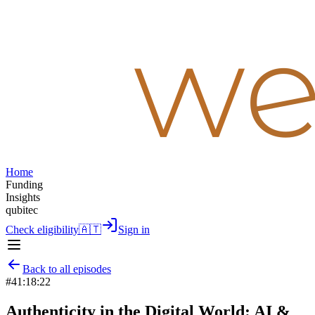
Home
Funding
Insights
qubitec
Check eligibility
🇦🇹
Sign in
Back to all episodes
#
4
1:18:22
Authenticity in the Digital World: AI &