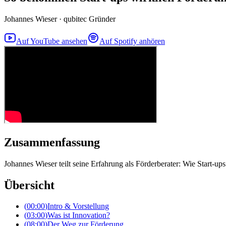
Johannes Wieser
·
qubitec Gründer
Auf YouTube ansehen
Auf Spotify anhören
Zusammenfassung
Johannes Wieser teilt seine Erfahrung als Förderberater: Wie Start-up
Übersicht
(
00:00
)
Intro & Vorstellung
(
03:00
)
Was ist Innovation?
(
08:00
)
Der Weg zur Förderung