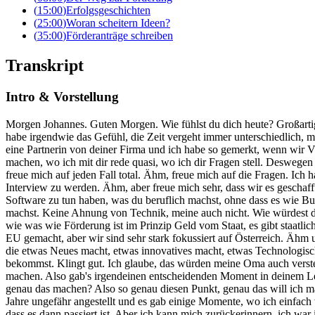
(
15:00
)
Erfolgsgeschichten
(
25:00
)
Woran scheitern Ideen?
(
35:00
)
Förderanträge schreiben
Transkript
Intro & Vorstellung
Morgen Johannes. Guten Morgen. Wie fühlst du dich heute? Großartig. Generell nach dieser Woche? Wie war deine Woche? Die Woche war super eigentlich. Also es ist immer extrem viel und intensiv und ich habe irgendwie das Gefühl, die Zeit vergeht immer unterschiedlich, meistens schnell. Aber großartig. Wie geht's dir? Mir geht's auch großartig. Wir haben ja ein paar Projekte am laufen, das weißt du. Ich bin ja eine Partnerin von deiner Firma und ich habe so gemerkt, wenn wir Video Calls machen, we wir sehen uns ja nicht so oft, dass du viel zu erzählen hast und ich habe dich ja gefragt, lass uns mal ein Podcast machen, wo ich mit dir rede quasi, wo ich dir Fragen stell. Deswegen finde ich es cool, dass du jetzt da bist. Ich bin sehr gut vorbereitet und ich bin gespannt, wie enthusiastisch du heute sein wirst. So. Ja, ich freue mich auf jeden Fall total. Ähm, freue mich auf die Fragen. Ich habe keine Ahnung, was auf mich zukommt. Es ist für mich ein bisschen anders, logischerweise auf der anderen Seite jetzt zu sitzen und Interview zu werden. Ähm, aber freue mich sehr, dass wir es geschafft haben. Ich weiß ja, was du machst, ja, du weißt, was ich mache, aber wie würdest du Leuten erklären, die jetzt nichts mit IT oder mit Software zu tun haben, was du beruflich machst, ohne dass es wie Business klingt? Ohne dass es wie Business klingt? Stell mal vor, du müsstest deiner groß deiner Großmutter oder deiner Oma erklären, was du machst. Keine Ahnung von Technik, meine auch nicht. Wie würdest du, wie würdest du erklären, was du machst? Wir helfen Firmen in Österreich dabei, dass sie eine Förderung bekommen. Punkt. Was ist also wie was wie Förderung ist im Prinzip Geld vom Staat, es gibt staatliche Organisationen, also wir sind fokussiert auf öffentliche staatliche Organisationen in Österreich. Wir haben auch einige Pilotprojekte in der EU gemacht, aber wir sind sehr stark fokussiert auf Österreich. Ähm und ähm wir sind eben genau extrem gut darin, diese Gelder zu lukrieren für innovative Projekte. Das heißt, wenn du eine Firma hast, ähm die etwas Neues macht, etwas innovatives macht, etwas Technologisches macht, das einen gewissen Neuartigkeitscharakter hast, hat, dann können wir dir helfen, dass du eine Förderung und ein Geld dafür bekommst. Klingt gut. Ich glaube, das würden meine Oma auch verstehen. Jetzt ist die Frage, was war so der springende Punkt? Das würde mich voll interessieren, wo du gesagt hast, du wirst genau das machen. Also gab's irgendeinen entscheidenden Moment in deinem Leben? Bist ja auch schon lange Techniker, du hast doch viel Freelancing macht, aber wo war so dieser Punkt, wo du gesagt hast, ich will genau das machen? Also so genau diesen Punkt, genau das will ich machen, den gab's nicht. Also ähm man den kann mich nicht erinnern, aber es ist so ein bisschen eine Story. Also ich sag mal so, ich war 10 Jahre ungefähr angestellt und es gab einige Momente, wo ich einfach wusste äh Anstellung ist nichts mehr für mich. Es hat dann immer ein bisschen noch gedauert, bis es sich dann wirklich auch äh ergeben hat, dass es dann passiert ist. Aber ich kann mich zurückerinnern, ich war im in ich war immer Softwareentwicklung ähm und war Product Manager von einer großen Sportwertfirma in Österreich und wir haben da im mobilen Bereich äh Applikationen entwickelt, also mobile App zum 