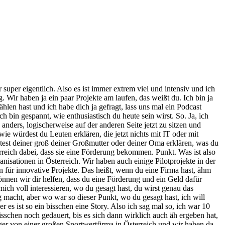
, 17 Jahre her und äh dann hat mich das immer fasziniert, diese neuen Technologien. D habe ich begonnen Muster zu erkennen, dann später eben KI noch bevor das cool war, habe dann deswegen auch bevor es cool war, dann noch mal noch ein Master gemacht in Data Science. Also mich haben immer diese neuen Technologien, diese diese Fortschritte fasziniert und ähm was mich dann zu den Förderungen gebracht hat, war ich war dann Unternehmer die letzten 5 Jahre und habe unterschiedlichste Software Projekte einfach gemacht, verschiedenste Webplattformen etc. wirklich selber programmiert und ähm bin dann irgendwann aufs Thema Förderungen gestoßen, weil ein Kunde gesagt hat: "Hey, da kann man doch eine Förderung dafür kriegen." Und ich hatte keine Ahnung. Und dann sind wir halt einfach reingegangen in das Thema und habe ich mir gedacht, ähm das ist so ein geiles Angebot, weil das Geld kommt von wem anderen und wir können es uns verteilen und es soll natürlich der große Teil auf den Kunden entfallen, der das Projekt macht und äh das ist völlig klar, aber es du kannst ein Win-Win System aus diesem Angebot schaffen, dass einfach alle gewinnen und das hat mich so fasziniert einfach von der Angebots Mechanik, dass es einfach möglich ist sowas zu machen. Es verliert keiner, es gewinnen alle. ähm und dann halt immer viel mehr dazu gelernt, welche Tricks man noch anwenden kann und was man tun kann und wie kann man es optimieren, dass man einfach am Ende des Tages mehr für alle rausholt, mehr für ein Kunden rausholt und äh das, was mich antreibt, ist einfach wirklich diese Innovation, die wir, ich sage einmal it's lacking in Austria. Also es ist es ist zu wenig. Ja, wir spüren es an allen Ecken und Enden. Wir sind hinten nach, wir sind immer hinter Deutschland, Deutschland ist immer hinter USA und jetzt ist die USA immer hinter China und vielleicht im EISBS noch nicht ganz da sind sie noch vorne, aber wir sind da einfach meilenweit abgeschlagen und wir hätten die Möglichkeiten und das Geld an die richtigen Leute zu bringen und dann habe ich eine Ungerechtigkeit festgestellt, dass halt einfach nicht das beste Projekt die Förderung bekommt, sondern am Ende des Tages das Projekt muss schon gut gut sein. Ja, aber der beste Antrag und die beste Vorbereitung fürs beste Hearing, für die Jurychitzung und so weiter. Und deswegen habe ich es mir zur Mission gemacht, dass wir den richtig geilen Projekten, den richtig geilen Startups, den wirklichen Innovationen dabei helfen, dass sie eine Förderung kriegen. Ja, deswegen sind wir da. Ich nenne dich übrigens Mr. Innovation. M Innovation. Also, du bist für mich der Mr. Innovation. Ich mag wie faszinierend du das findest. Was mich jetzt interessieren würde, ähm du du kriegst ja voll viel Projekte auf Tisch, ja, und du sagst immer, wenn wir mit deinen Kunden reden, was bedeutet Innovation? Wir könnten ein Podcast darüber machen, was die wahre Bedeutung ist. Also, was bedeutet für dich Innovation? die erste Frage und die zweite ähm Ideen haben wir ja viele, wenn wir jetzt zam sitzen würden zi d Stunden, wir hätten wahrscheinlich voll die tollen Projekte, aber woran scheitert es dann, wenn man sagt, ich bin jetzt Unternehmer, ich habe eine Idee äh bis hin zu Umsetzung. Kannst du da bi