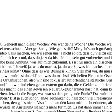
Wetten, so kann man sich das vorstellen und online. Und ähm wir haben einen sehr sehr guten Job gemacht. Also wir haben den Umsatz in dem mobilen Bereich für 116 Facht innerhalb von 2 d Jahren und ich wollte halt immer Boni für mein Team rausholen oder Beteiligungen für die Leute rausholen, weil wenn das Produkt vor irgendwie 10 000 € Umsatz macht und danach ein paar Millionen im Monat und dann dann dann ist es irgendwie unfair, finde ich, wenn jemand einfach seine 2 3 4000 € im Monat verdient und wenn du einen guten Job machst, dann kriegst 200 € mehr und einen Handshake und ein Danke. Das fand ich immer irgendwie uncool und ich habe das aber in keiner Firma irgendwie gefunden, so ein Win-Win System zu schaffen mit dem Arbeitgeber und ich glaube, ich habe immer zumindest versucht einen guten Job zu machen. Früher war ich ganz jung und und hatte keine Ahnung von gar nichts. Ähm man hat halt sehr sehr viel dazu gelernt, aber dieses Win Win war mir einfach immer extrem wichtig. Und es gab einen Moment ähm eben damals, wo ich wo ich wirklich gespürt habe, okay, es gibt kein Win-Win in der Situation. Du bist locked in in dem Job. Du bist, du kriegst vielleicht ein gutes Gehalt oder wenn du das Jahrzehnte lang machst, ein guten Posten, aber du wirst da nie in diese Beteiligung rein reinkommen und das gibt's glaube ich in anderen Bereichen in in gibt's Partner, kannst du Partner werden, aber in der Softwareentwicklung sehe ich das zumindest in Österreich extrem schwierig oder gar nicht möglich und da war wirklich so ein Punkt und da habe ich gesagt, okay, wir wollen nur irgendwie 0, irgendwas Prozent von etwas, damit das einfach skaliert, damit ich die Leute motivieren kann, damit ich ein Anreitsystem schaffen kann und das wurde einfach so abgeschmettert, so geht gar nicht und und Kulturschock und dann war für mich klar, okay, ich muss da raus, ich muss was anderes machen und diese Philosophie hat sich eben eben fortgesetzt eben auch jetzt bei uns in der Firma Kubck, ich möchte mit jedem Partner Win-Win Systeme aufbauen. Ich möchte, dass wir immer gemeinsam wachsen. Das heißt, wenn wir ein gutes Geschäft machen, wenn du einen guten Job machst, das sollen immer alle beteiligen. Also bei uns sind die die Angestellten beteiligt, bei uns sind die exter einen Partner, die Vertrieb machen und so weiter beteiligt, einfach, dass wir den Erfolg teilen und auch natürlich mit dem Kunden, deswegen arbeiten wir erfolgt. Und das ist so diese Kernphilosophie, die habe ich im Angestellten nie gefunden. Mein, gibt's auch, aber in meinem Space einfach nie gefunden und das das hat mich immer angetrieben und immer das technologische, also die die Innovation, das ist der Punkt da, das wusste ich nie, das habe ich nie verstanden. Also es waren waren immer die Themen, die mich fasziniert haben, waren Innovation. Und dann habe ich immer diesen Mobile Trend beobachtet. Also, ich habe damals nach dem Studium begonnen, ähm also Informatik studiert und habe dann äh für die Forschungseinrichtung von der Fachschule gearbeitet und hab halt Mobilcrossplattform entwickelt und damals war halt so Blackberry, falls das noch jemanden was sagt oder falls jemand noch davon gehört hat, das war noch ein Ding. Ja, aber ansonsten war es jetzt so, wie kann ich Android und und iOS und Blackberry, dass ich das einmal entwickeln kann und dann ist es dreimal da. Also das ist wirklich, das ist 15