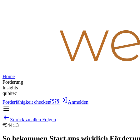
Home
Förderung
Insights
qubitec
Förderfähigkeit checken
🇬🇧
Anmelden
Zurück zu allen Folgen
#
5
44:13
So bekommen Start-ups wirklich Förderu